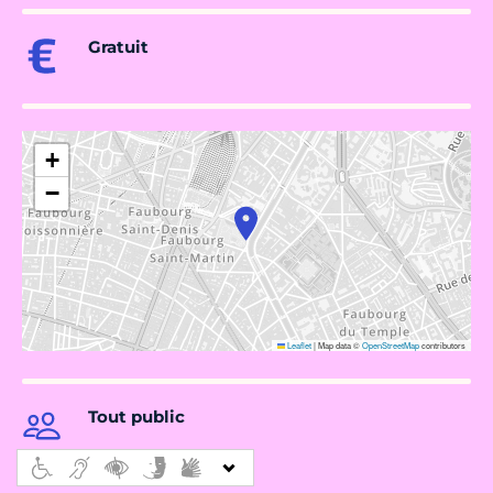
Gratuit
+
−
Leaflet
|
Map data ©
OpenStreetMap
contributors
Tout public