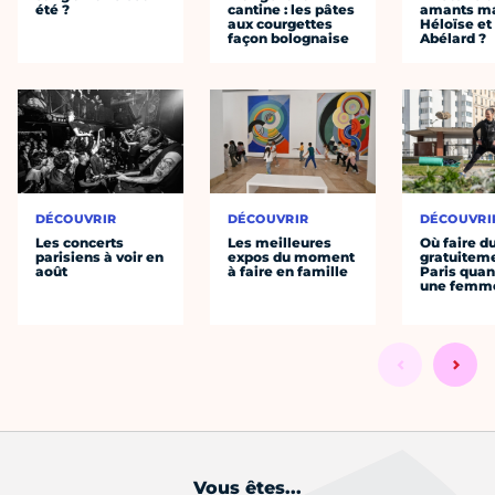
été ?
cantine : les pâtes
amants ma
aux courgettes
Héloïse et
façon bolognaise
Abélard ?
DÉCOUVRIR
DÉCOUVRIR
DÉCOUVRI
Les concerts
Les meilleures
Où faire d
parisiens à voir en
expos du moment
gratuitem
août
à faire en famille
Paris quan
une femm
Vous êtes...