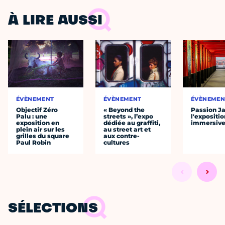
À LIRE AUSSI
ÉVÈNEMENT
ÉVÈNEMENT
ÉVÈNEMEN
Objectif Zéro
« Beyond the
Passion J
Palu : une
streets », l’expo
l'expositio
exposition en
dédiée au graffiti,
immersiv
plein air sur les
au street art et
grilles du square
aux contre-
Paul Robin
cultures
SÉLECTIONS