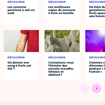
DÉCOUVRIR
DÉCOUVRIR
DÉCOUVRI
Les concerts
Les meilleures
Où faire d
parisiens à voir en
expos du moment
gratuitem
août
à faire en famille
Paris quan
une femm
DÉCOUVRIR
DÉCOUVRIR
DÉCOUVRI
Où donner son
Connaissez-vous
3 bonnes r
sang à Paris cet
l’histoire des
d’écouter 
été ?
amants maudits,
podcast « 
Héloïse et
Fumoir »
Abélard ?