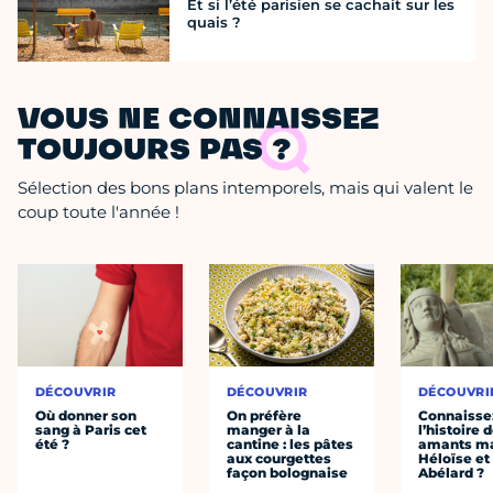
Et si l’été parisien se cachait sur les
quais ?
VOUS NE CONNAISSEZ
TOUJOURS PAS ?
Sélection des bons plans intemporels, mais qui valent le
coup toute l'année !
DÉCOUVRIR
DÉCOUVRIR
DÉCOUVRI
Où donner son
On préfère
Connaisse
sang à Paris cet
manger à la
l’histoire 
été ?
cantine : les pâtes
amants ma
aux courgettes
Héloïse et
façon bolognaise
Abélard ?