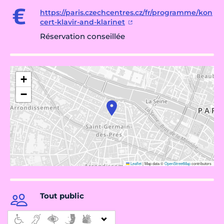
https://paris.czechcentres.cz/fr/programme/kon
cert-klavir-and-klarinet
Réservation conseillée
+
−
Leaflet
|
Map data ©
OpenStreetMap
contributors
Tout public