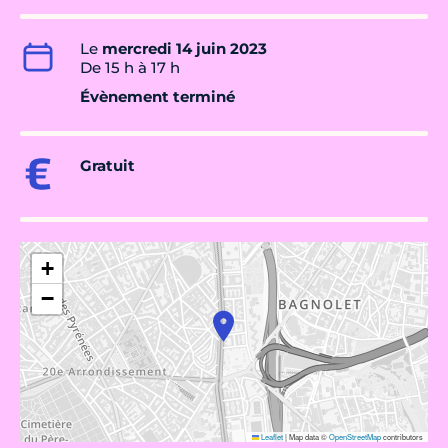
Le
mercredi 14 juin 2023
De 15 h à 17 h
Évènement terminé
Gratuit
+
−
Leaflet
|
Map data ©
OpenStreetMap
contributors