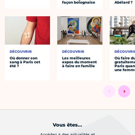
façon bolognaise
Abélard ?
DÉCOUVRIR
DÉCOUVRIR
DÉCOUVRI
Où donner son
Les meilleures
Où faire d
sang à Paris cet
expos du moment
gratuitem
été ?
à faire en famille
Paris quan
une femm
Vous êtes...
Accédez à des actualités et