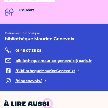
Couvert
Évènement proposé par :
bibliothèque Maurice Genevoix
01 46 07 35 05
bibliotheque.maurice-genevoix@paris.fr
/BibliothequeMauriceGenevoix/
/bibgenevoix/
À LIRE AUSSI