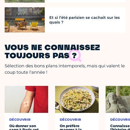
Et si l’été parisien se cachait sur les
quais ?
VOUS NE CONNAISSEZ
TOUJOURS PAS ?
Sélection des bons plans intemporels, mais qui valent le
coup toute l'année !
DÉCOUVRIR
DÉCOUVRIR
DÉCOUVRI
Où donner son
On préfère
Connaisse
sang à Paris cet
manger à la
l’histoire 