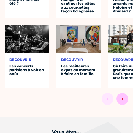
été ?
cantine : les pâtes
amants ma
aux courgettes
Héloïse et
façon bolognaise
Abélard ?
DÉCOUVRIR
DÉCOUVRIR
DÉCOUVRI
Les concerts
Les meilleures
Où faire d
parisiens à voir en
expos du moment
gratuitem
août
à faire en famille
Paris quan
une femm
Vous êtes...