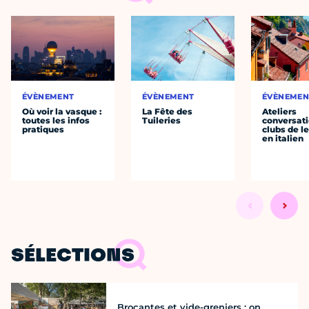
ÉVÈNEMENT
ÉVÈNEMENT
ÉVÈNEMEN
Où voir la vasque :
La Fête des
Ateliers
toutes les infos
Tuileries
conversati
pratiques
clubs de l
en italien
SÉLECTIONS
Brocantes et vide-greniers : on