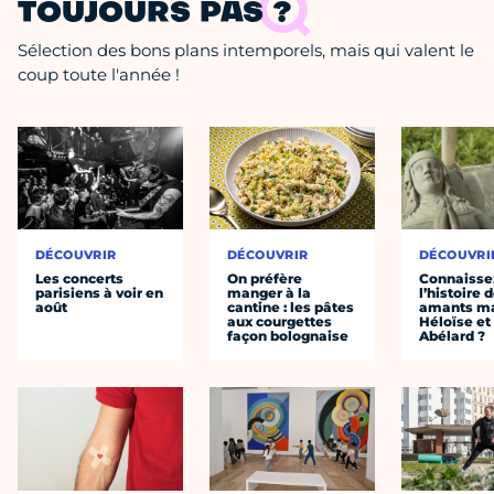
TOUJOURS PAS ?
Sélection des bons plans intemporels, mais qui valent le
coup toute l'année !
DÉCOUVRIR
DÉCOUVRIR
DÉCOUVRI
Les concerts
On préfère
Connaisse
parisiens à voir en
manger à la
l’histoire 
août
cantine : les pâtes
amants ma
aux courgettes
Héloïse et
façon bolognaise
Abélard ?