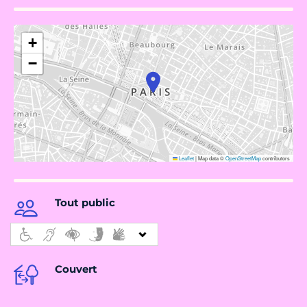
+
−
Leaflet
|
Map data ©
OpenStreetMap
contributors
Tout public
Couvert