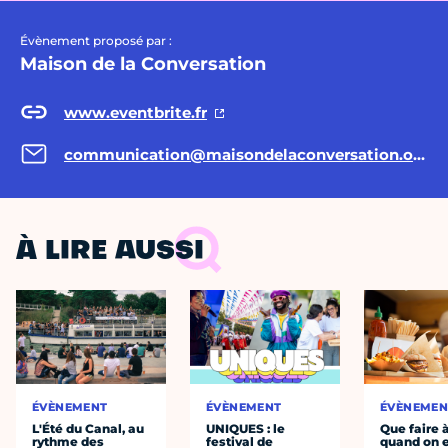
Évènement proposé par :
Maison de la Conversation
www.eventbrite.fr
communication@maisondelaconversation.org
À LIRE AUSSI
ÉVÈNEMENT
ÉVÈNEMENT
ÉVÈNEMEN
L'Été du Canal, au
UNIQUES : le
Que faire 
rythme des
festival de
quand on 