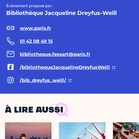
Évènement proposé par :
Bibliothèque Jacqueline Dreyfus-Weill
www.paris.fr
01 42 08 49 15
bibliotheque.fessart@paris.fr
/bibliothequeJacquelineDreyfusWeill
/bib_dreyfus_weill/
À LIRE AUSSI