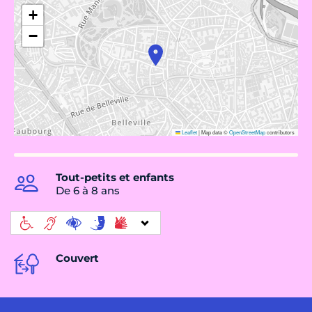
+
−
Leaflet
|
Map data ©
OpenStreetMap
contributors
Tout-petits et enfants
De 6 à 8 ans
Couvert