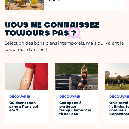
VOUS NE CONNAISSEZ
TOUJOURS PAS ?
Sélection des bons plans intemporels, mais qui valent le
coup toute l'année !
DÉCOUVRIR
DÉCOUVRIR
DÉCOUVRI
Où donner son
Ces sports à
On a testé
sang à Paris cet
pratiquer
l’altinha, l
été ?
tranquillement au
comme à
fil de l’eau
Copacaba