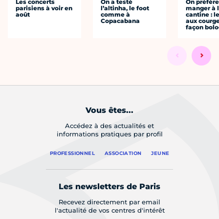
Les concerts
On a testé
On préfèr
parisiens à voir en
l’altinha, le foot
manger à 
août
comme à
cantine : l
Copacabana
aux courge
façon bol
Vous êtes...
Accédez à des actualités et
informations pratiques par profil
PROFESSIONNEL
ASSOCIATION
JEUNE
Les newsletters de Paris
Recevez directement par email
l'actualité de vos centres d'intérêt