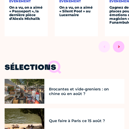
ÉVÈNEMENT
ÉVÈNEMENT
ÉVÈNEMEN
On a vu, on a aimé
On a vu, on a aimé
Gagnez de
« Passeport », la
« Silent Pool » au
places pou
dernière pièce
Lucernaire
émotions 
d’Alexis Michalik
magicien 
Funambul
SÉLECTIONS
Brocantes et vide-greniers : on
chine où en août ?
Que faire à Paris ce 15 août ?