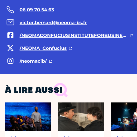
06 09 70 54 63
victor.bernard@neoma-bs.fr
/NEOMACONFUCIUSINSTITUTEFORBUSINESS
/NEOMA_Confucius
/neomacib/
À LIRE AUSSI