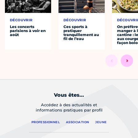
DÉCOUVRIR
DÉCOUVRIR
DÉCOUVRI
Les concerts
Ces sports à
On préfèr
parisiens à voir en
pratiquer
manger à 
août
tranquillement au
cantine : l
fil de l’eau
aux courge
façon bol
Vous êtes...
Accédez à des actualités et
informations pratiques par profil
PROFESSIONNEL
ASSOCIATION
JEUNE