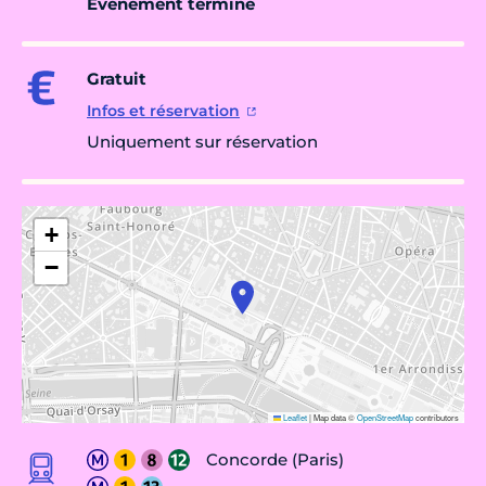
Évènement terminé
Gratuit
Infos et réservation
Uniquement sur réservation
+
−
Leaflet
|
Map data ©
OpenStreetMap
contributors
Concorde (Paris)