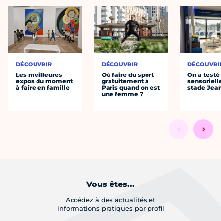
DÉCOUVRIR
DÉCOUVRIR
DÉCOUVRI
Les meilleures
Où faire du sport
On a testé 
expos du moment
gratuitement à
sensoriell
à faire en famille
Paris quand on est
stade Jea
une femme ?
Vous êtes...
Accédez à des actualités et
informations pratiques par profil