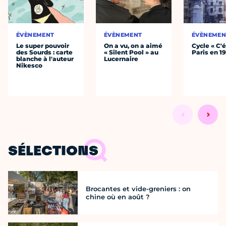
ÉVÈNEMENT
ÉVÈNEMENT
ÉVÈNEMEN
Le super pouvoir
On a vu, on a aimé
Cycle « C'é
des Sourds : carte
« Silent Pool » au
Paris en 1
blanche à l'auteur
Lucernaire
Nikesco
SÉLECTIONS
Brocantes et vide-greniers : on
chine où en août ?