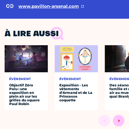
www.pavillon-arsenal.com
À LIRE AUSSI
ÉVÈNEMENT
ÉVÈNEMENT
ÉVÈNEMEN
Objectif Zéro
Exposition - Les
Des séanc
Palu : une
vêtements
famille et 
exposition en
d'Armand et de La
air au mu
plein air sur les
Princesse
quai Branl
grilles du square
coquette
Paul Robin