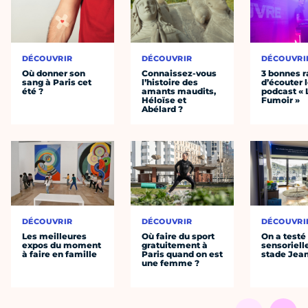
DÉCOUVRIR
DÉCOUVRIR
DÉCOUVRI
Où donner son
Connaissez-vous
3 bonnes r
sang à Paris cet
l’histoire des
d’écouter 
été ?
amants maudits,
podcast « 
Héloïse et
Fumoir »
Abélard ?
DÉCOUVRIR
DÉCOUVRIR
DÉCOUVRI
Les meilleures
Où faire du sport
On a testé 
expos du moment
gratuitement à
sensoriell
à faire en famille
Paris quand on est
stade Jea
une femme ?