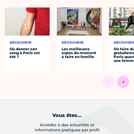
DÉCOUVRIR
DÉCOUVRIR
DÉCOUVRI
Où donner son
Les meilleures
Où faire d
sang à Paris cet
expos du moment
gratuitem
été ?
à faire en famille
Paris quan
une femm
Vous êtes...
Accédez à des actualités et
informations pratiques par profil