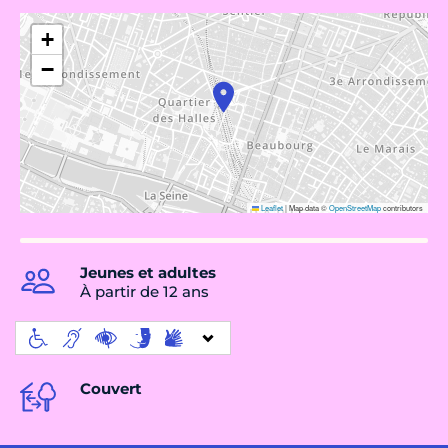
+
−
Leaflet
|
Map data ©
OpenStreetMap
contributors
Jeunes et adultes
À partir de 12 ans
Couvert