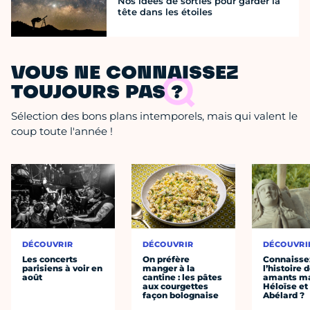
Nos idées de sorties pour garder la
tête dans les étoiles
VOUS NE CONNAISSEZ
TOUJOURS PAS ?
Sélection des bons plans intemporels, mais qui valent le
coup toute l'année !
DÉCOUVRIR
DÉCOUVRIR
DÉCOUVRI
Les concerts
On préfère
Connaisse
parisiens à voir en
manger à la
l’histoire 
août
cantine : les pâtes
amants ma
aux courgettes
Héloïse et
façon bolognaise
Abélard ?