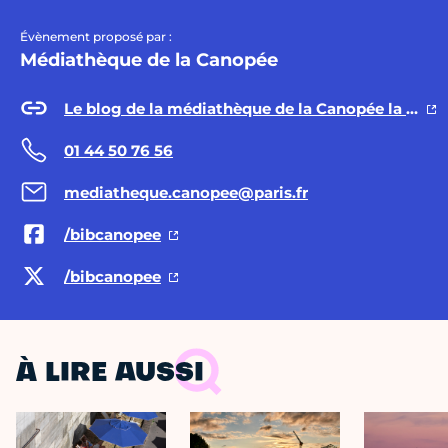
Évènement proposé par :
Médiathèque de la Canopée
Le blog de la médiathèque de la Canopée la fontaine
01 44 50 76 56
mediatheque.canopee@paris.fr
/bibcanopee
/bibcanopee
À LIRE AUSSI