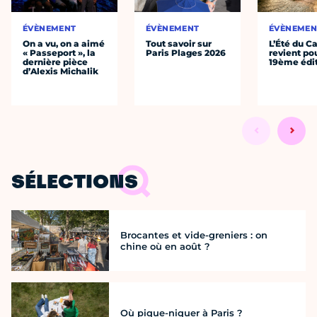
ÉVÈNEMENT
ÉVÈNEMENT
ÉVÈNEMEN
On a vu, on a aimé
Tout savoir sur
L’Été du C
« Passeport », la
Paris Plages 2026
revient po
dernière pièce
19ème édi
d’Alexis Michalik
SÉLECTIONS
Brocantes et vide-greniers : on
chine où en août ?
Où pique-niquer à Paris ?