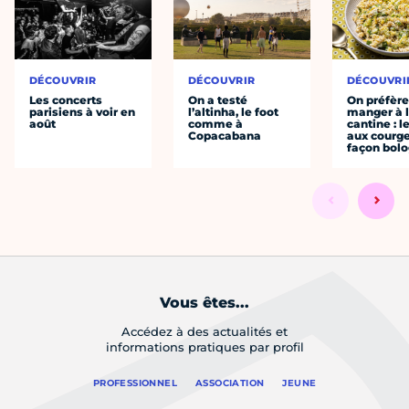
DÉCOUVRIR
DÉCOUVRIR
DÉCOUVRI
Les concerts
On a testé
On préfèr
parisiens à voir en
l’altinha, le foot
manger à 
août
comme à
cantine : l
Copacabana
aux courge
façon bol
Vous êtes...
Accédez à des actualités et
informations pratiques par profil
PROFESSIONNEL
ASSOCIATION
JEUNE