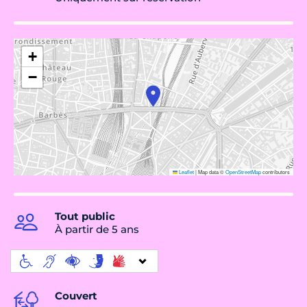
+
−
Leaflet
|
Map data ©
OpenStreetMap
contributors
Tout public
À partir de 5 ans
Couvert