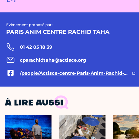
Évènement proposé par :
PARIS ANIM CENTRE RACHID TAHA
01 42 05 18 39
cparachidtaha@actisce.org
/people/Actisce-centre-Paris-Anim-Rachid-Taha/100064690731185/
À LIRE AUSSI