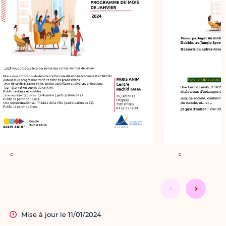
Crédit photo :
Crédit photo :
c
c
Mise à jour le 11/01/2024