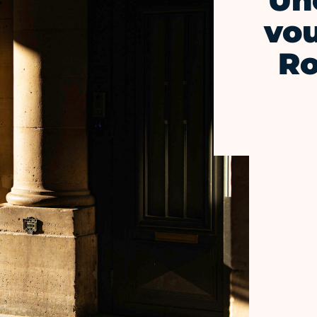
Une
vou
Ro