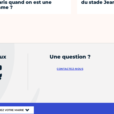
aris quand on est une
du stade Jea
mme ?
aux
Une question ?
CONTACTEZ-NOUS