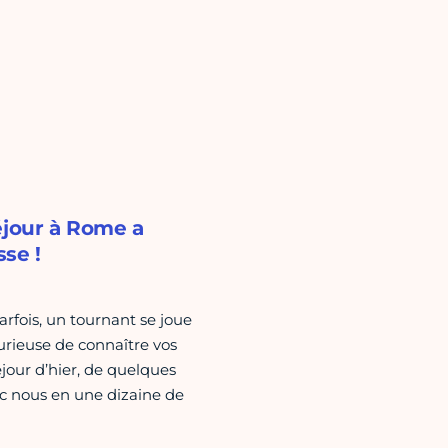
éjour à Rome a
sse !
arfois, un tournant se joue
curieuse de connaître vos
éjour d’hier, de quelques
ec nous en une dizaine de