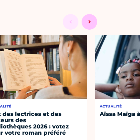
ALITÉ
ACTUALITÉ
x des lectrices et des
Aïssa Maïga à
teurs des
liothèques 2026 : votez
r votre roman préféré