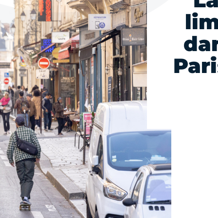
La
li
dan
Par