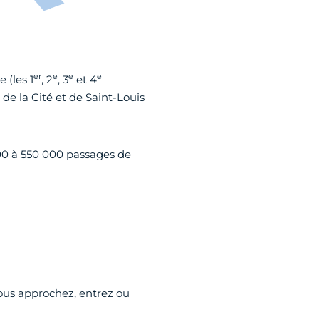
er
e
e
e
 (les 1
, 2
, 3
et 4
de la Cité et de Saint-Louis
00 à 550 000 passages de
vous approchez, entrez ou