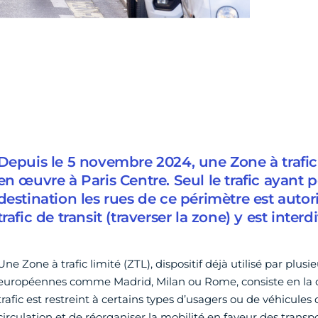
Depuis le 5 novembre 2024, une Zone à trafic 
en œuvre à Paris Centre. Seul le trafic ayant 
destination les rues de ce périmètre est autori
trafic de transit (traverser la zone) y est interdi
Une Zone à trafic limité (ZTL), dispositif déjà utilisé par plusi
européennes comme Madrid, Milan ou Rome, consiste en la c
trafic est restreint à certains types d’usagers ou de véhicules 
circulation et de réorganiser la mobilité en faveur des tran