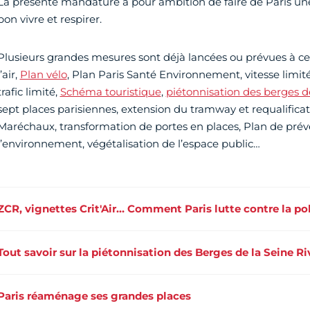
La présente mandature a pour ambition de faire de Paris une v
bon vivre et respirer.
Plusieurs grandes mesures sont déjà lancées ou prévues à ce t
l’air,
Plan vélo
, Plan Paris Santé Environnement, vitesse limit
trafic limité,
Schéma touristique
,
piétonnisation des berges d
sept places parisiennes, extension du tramway et requalifica
Maréchaux, transformation de portes en places, Plan de prév
l’environnement, végétalisation de l’espace public…
ZCR, vignettes Crit'Air… Comment Paris lutte contre la poll
Tout savoir sur la piétonnisation des Berges de la Seine Ri
Paris réaménage ses grandes places