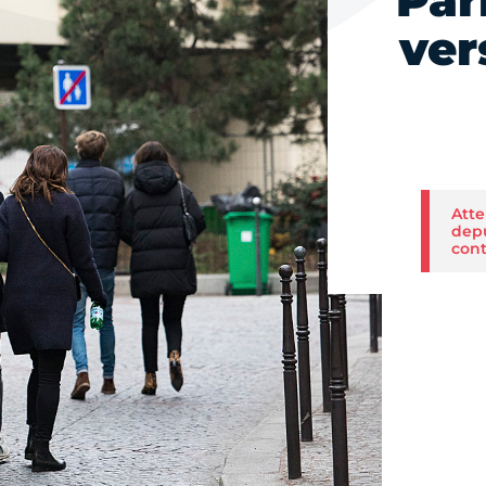
Par
ver
Atte
depu
cont