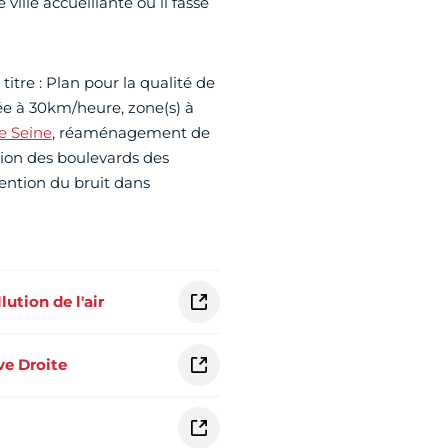
ille accueillante où il fasse
itre : Plan pour la qualité de
ée à 30km/heure, zone(s) à
e Seine
, réaménagement de
tion des boulevards des
ention du bruit dans
ution de l'air
ve Droite