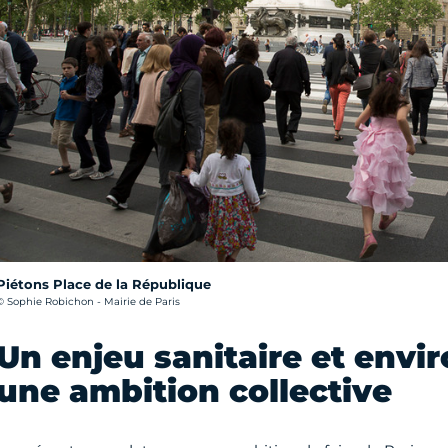
Piétons Place de la République
rédit photo :
© Sophie Robichon - Mairie de Paris
Un enjeu sanitaire et envi
une ambition collective