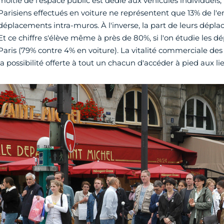
moitié de l'espace public est dédié aux véhicules individuels
Parisiens effectués en voiture ne représentent que 13% de l'
déplacements intra-muros. À l'inverse, la part de leurs dépla
Et ce chiffre s'élève même à près de 80%, si l'on étudie les 
Paris (79% contre 4% en voiture). La vitalité commerciale des 
la possibilité offerte à tout un chacun d'accéder à pied aux lie