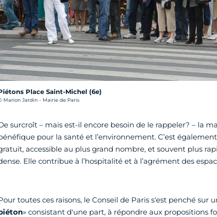
Piétons Place Saint-Michel (6e)
rédit photo :
© Marion Jardin - Mairie de Paris
De surcroît – mais est-il encore besoin de le rappeler? – la m
bénéfique pour la santé et l’environnement. C’est égalem
gratuit, accessible au plus grand nombre, et souvent plus rapi
dense. Elle contribue à l’hospitalité et à l’agrément des espac
Pour toutes ces raisons, le Conseil de Paris s'est penché sur u
piéton
» consistant d'une part, à répondre aux propositions f