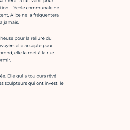
Sa mère l’a fait venir pour
ction. L’école communale de
tent, Alice ne la fréquentera
a jamais.
cheuse pour la reliure du
voyée, elle accepte pour
end, elle la met à la rue.
ormir.
e. Elle qui a toujours rêvé
 sculpteurs qui ont investi le