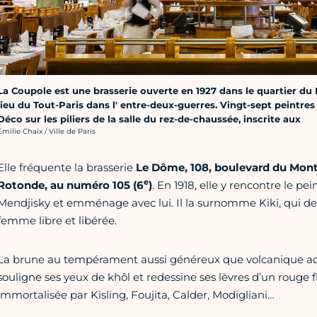
La Coupole est une brasserie ouverte en 1927 dans le quartier du
lieu du Tout-Paris dans l' entre-deux-guerres. Vingt-sept peintres
Déco sur les piliers de la salle du rez-de-chaussée, inscrite aux
rédit photo :
Emilie Chaix / Ville de Paris
Elle fréquente la brasserie
Le Dôme, 108, boulevard du Mont
e
Rotonde, au numéro 105 (6
)
. En 1918, elle y rencontre le pe
Mendjisky et emménage avec lui. Il la surnomme Kiki, qui de
femme libre et libérée.
La brune au tempérament aussi généreux que volcanique ad
souligne ses yeux de khôl et redessine ses lèvres d’un rouge f
immortalisée par Kisling, Foujita, Calder, Modigliani…