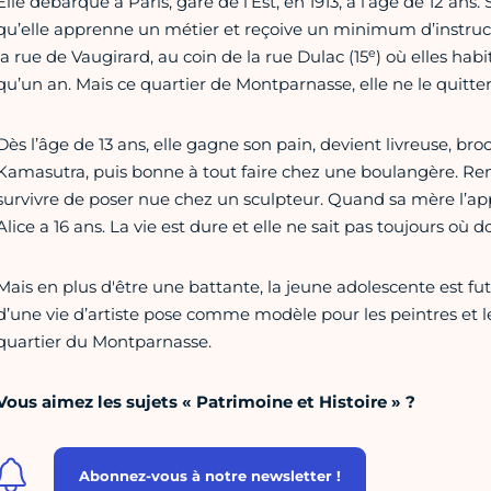
Elle débarque à Paris, gare de l’Est, en 1913, à l’âge de 12 ans. 
qu’elle apprenne un métier et reçoive un minimum d’instru
e
la rue de Vaugirard, au coin de la rue Dulac (15
) où elles habi
qu’un an. Mais ce quartier de Montparnasse, elle ne le quitter
Dès l’âge de 13 ans, elle gagne son pain, devient livreuse, bro
Kamasutra, puis bonne à tout faire chez une boulangère. Ren
survivre de poser nue chez un sculpteur. Quand sa mère l’appr
Alice a 16 ans. La vie est dure et elle ne sait pas toujours où d
Mais en plus d'être une battante, la jeune adolescente est futé
d’une vie d’artiste pose comme modèle pour les peintres et les
quartier du Montparnasse.
Vous aimez les sujets « Patrimoine et Histoire » ?
Abonnez-vous à notre newsletter !