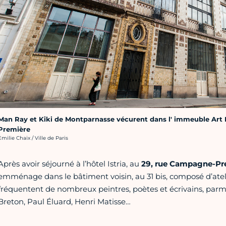
Man Ray et Kiki de Montparnasse vécurent dans l' immeuble Art
Première
rédit photo :
Emilie Chaix / Ville de Paris
Après avoir séjourné à l’hôtel Istria, au
29, rue Campagne-Pre
emménage dans le bâtiment voisin, au 31 bis, composé d’atelie
fréquentent de nombreux peintres, poètes et écrivains, parmi
Breton, Paul Éluard, Henri Matisse…