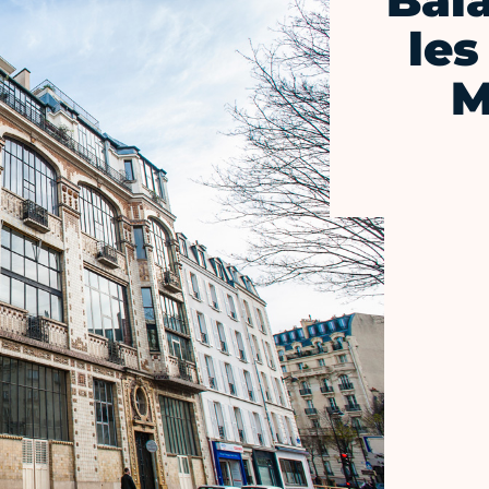
Bal
les
M