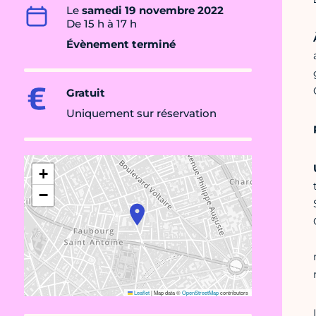
Le
samedi 19 novembre 2022
De 15 h à 17 h
Évènement terminé
Gratuit
Uniquement sur réservation
+
−
Leaflet
|
Map data ©
OpenStreetMap
contributors