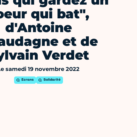
s qui gardez un
oeur qui bat",
d'Antoine
audagne et de
ylvain Verdet
Le samedi 19 novembre 2022
Ecrans
Solidarité