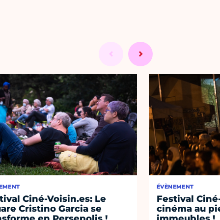
EMENT
ÉVÈNEMENT
tival Ciné-Voisin.es: Le
Festival Ciné
are Cristino Garcia se
cinéma au pi
nsforme en Persepolis !
immeubles !