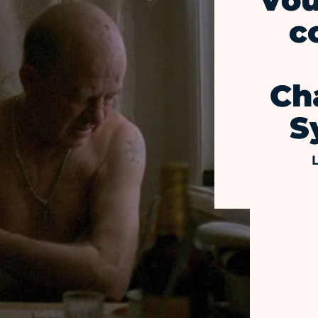
"Vou
c
Ch
S