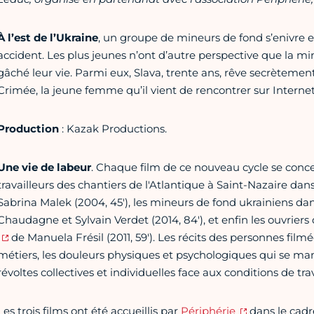
À l’est de l’Ukraine
, un groupe de mineurs de fond s’enivre e
accident. Les plus jeunes n’ont d’autre perspective que la mi
gâché leur vie. Parmi eux, Slava, trente ans, rêve secrètement
Crimée, la jeune femme qu’il vient de rencontrer sur Internet
Production
: Kazak Productions.
Une vie de labeur
. Chaque film de ce nouveau cycle se concen
travailleurs des chantiers de l'Atlantique à Saint-Nazaire dan
Sabrina Malek (2004, 45'), les mineurs de fond ukrainiens da
Chaudagne et Sylvain Verdet (2014, 84'), et enfin les ouvriers d
de Manuela Frésil (2011, 59'). Les récits des personnes film
métiers, les douleurs physiques et psychologiques qui se manif
révoltes collectives et individuelles face aux conditions de trav
Les trois films ont été accueillis par
Périphérie
dans le cadr