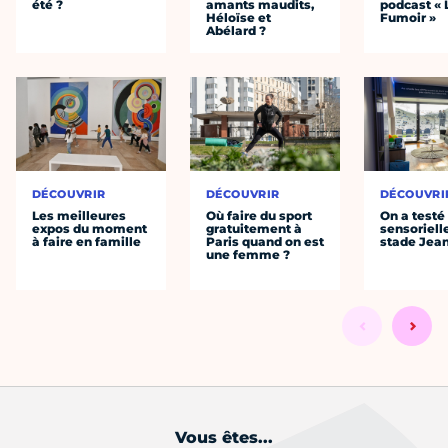
été ?
amants maudits,
podcast « 
Héloïse et
Fumoir »
Abélard ?
DÉCOUVRIR
DÉCOUVRIR
DÉCOUVRI
Les meilleures
Où faire du sport
On a testé 
expos du moment
gratuitement à
sensoriell
à faire en famille
Paris quand on est
stade Jea
une femme ?
Vous êtes...