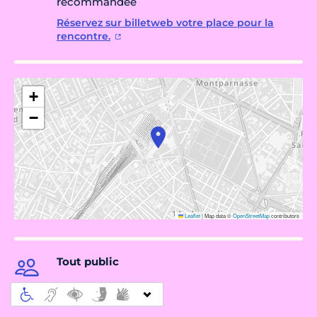
recommandée
Réservez sur billetweb votre place pour la
rencontre.
+
−
Leaflet
|
Map data ©
OpenStreetMap
contributors
Tout public