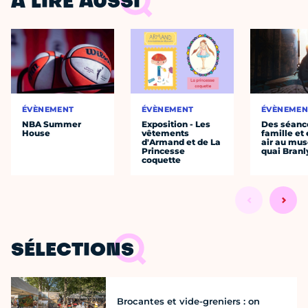
À LIRE AUSSI
ÉVÈNEMENT
ÉVÈNEMENT
ÉVÈNEMEN
NBA Summer
Exposition - Les
Des séanc
House
vêtements
famille et 
d'Armand et de La
air au mu
Princesse
quai Branl
coquette
SÉLECTIONS
Brocantes et vide-greniers : on