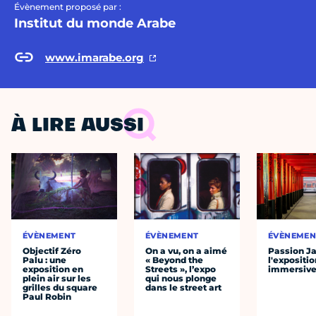
Évènement proposé par :
Institut du monde Arabe
www.imarabe.org
À LIRE AUSSI
ÉVÈNEMENT
ÉVÈNEMENT
ÉVÈNEMEN
Objectif Zéro
On a vu, on a aimé
Passion J
Palu : une
« Beyond the
l'expositio
exposition en
Streets », l’expo
immersiv
plein air sur les
qui nous plonge
grilles du square
dans le street art
Paul Robin