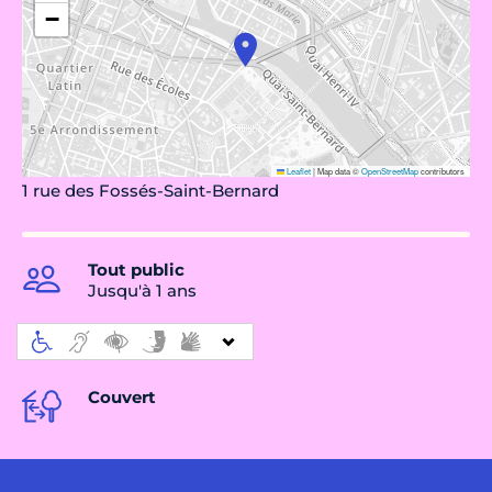
−
Leaflet
|
Map data ©
OpenStreetMap
contributors
1 rue des Fossés-Saint-Bernard
Tout public
Jusqu'à 1 ans
Couvert