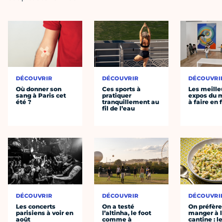
DÉCOUVRIR
DÉCOUVRIR
DÉCOUVRI
Où donner son
Ces sports à
Les meille
sang à Paris cet
pratiquer
expos du
été ?
tranquillement au
à faire en 
fil de l’eau
DÉCOUVRIR
DÉCOUVRIR
DÉCOUVRI
Les concerts
On a testé
On préfèr
parisiens à voir en
l’altinha, le foot
manger à 
août
comme à
cantine : l