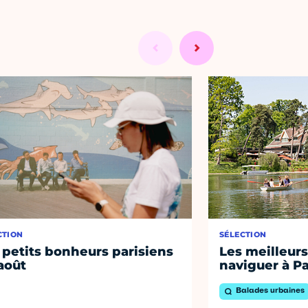
CTION
SÉLECTION
 petits bonheurs parisiens
Les meilleurs
août
naviguer à Pa
Balades urbaines