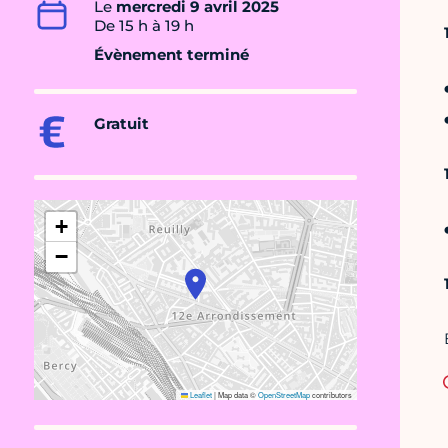
Le
mercredi 9 avril 2025
De 15 h à 19 h
Évènement terminé
Gratuit
+
−
Leaflet
|
Map data ©
OpenStreetMap
contributors