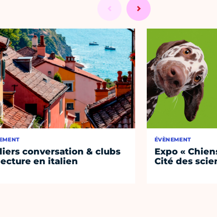
EMENT
ÉVÈNEMENT
liers conversation & clubs
Expo « Chiens
lecture en italien
Cité des sci