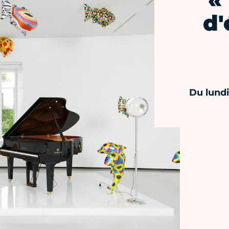
«
d'
Du lundi