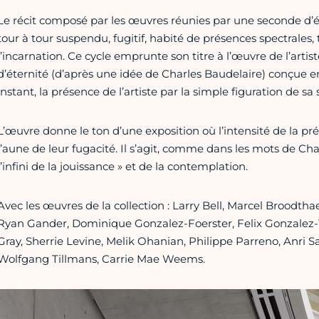
Le récit composé par les œuvres réunies par une seconde d’é
tour à tour suspendu, fugitif, habité de présences spectrales,
l’incarnation. Ce cycle emprunte son titre à l’œuvre de l’art
d’éternité (d’après une idée de Charles Baudelaire) conçue en 
instant, la présence de l’artiste par la simple figuration de sa 
L’œuvre donne le ton d’une exposition où l’intensité de la p
l’aune de leur fugacité. Il s’agit, comme dans les mots de Ch
l’infini de la jouissance » et de la contemplation.
Avec les œuvres de la collection : Larry Bell, Marcel Broodth
Ryan Gander, Dominique Gonzalez-Foerster, Felix Gonzalez-T
Gray, Sherrie Levine, Melik Ohanian, Philippe Parreno, Anri Sa
Wolfgang Tillmans, Carrie Mae Weems.