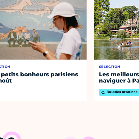
CTION
SÉLECTION
 petits bonheurs parisiens
Les meilleurs
août
naviguer à Pa
Balades urbaines