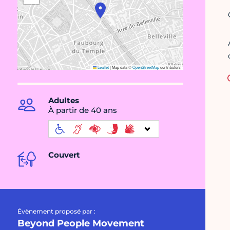
Leaflet
|
Map data ©
OpenStreetMap
contributors
Adultes
À partir de 40 ans
Couvert
Évènement proposé par :
Beyond People Movement