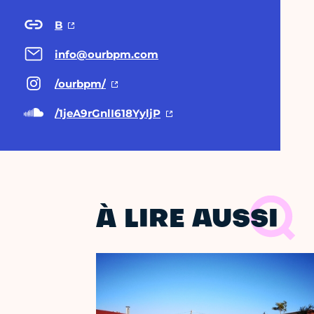
B
info@ourbpm.com
/ourbpm/
/1jeA9rGnlI618YyljP
À LIRE AUSSI