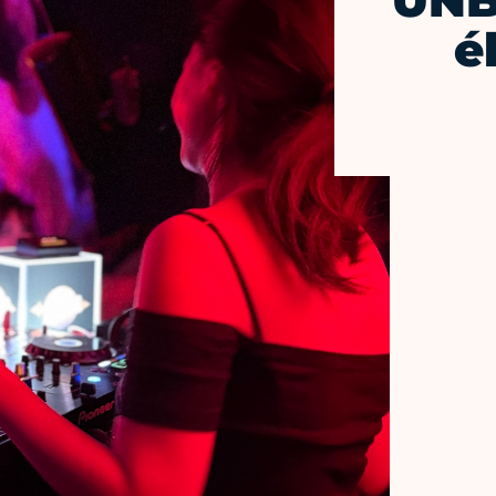
UNB
é