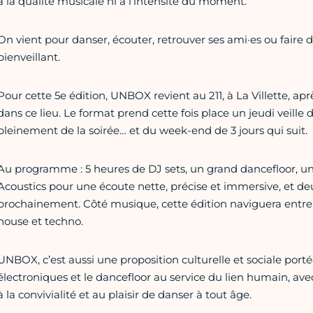
à la qualité musicale ni à l’intensité du moment.
On vient pour danser, écouter, retrouver ses ami·es ou faire
bienveillant.
Pour cette 5e édition, UNBOX revient au 211, à La Villette, ap
dans ce lieu. Le format prend cette fois place un jeudi veille d
pleinement de la soirée… et du week-end de 3 jours qui suit.
Au programme : 5 heures de DJ sets, un grand dancefloor, un
Acoustics pour une écoute nette, précise et immersive, et de
prochainement. Côté musique, cette édition naviguera entre 
house et techno.
UNBOX, c’est aussi une proposition culturelle et sociale por
électroniques et le dancefloor au service du lien humain, avec
à la convivialité et au plaisir de danser à tout âge.