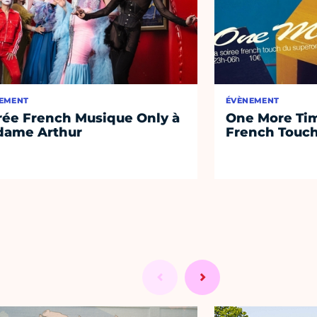
EMENT
ÉVÈNEMENT
rée French Musique Only à
One More Tim
ame Arthur
French Touc