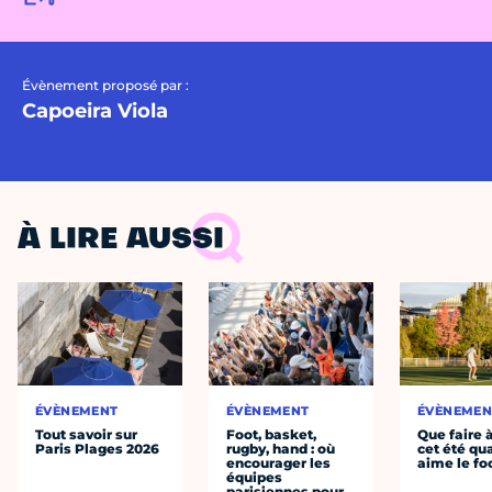
Évènement proposé par :
Capoeira Viola
À LIRE AUSSI
ÉVÈNEMENT
ÉVÈNEMENT
ÉVÈNEMEN
Tout savoir sur
Foot, basket,
Que faire 
Paris Plages 2026
rugby, hand : où
cet été qu
encourager les
aime le fo
équipes
parisiennes pour