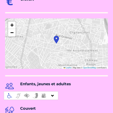
+
−
Leaflet
|
Map data ©
OpenStreetMap
contributors
Enfants, jeunes et adultes
Couvert