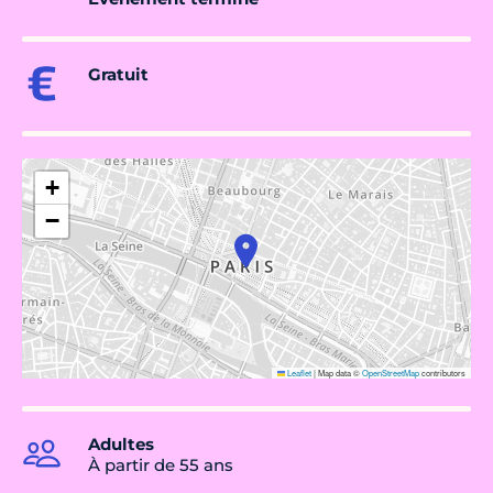
Gratuit
+
−
Leaflet
|
Map data ©
OpenStreetMap
contributors
Adultes
À partir de 55 ans