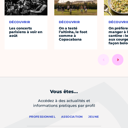
DÉCOUVRIR
DÉCOUVRIR
DÉCOUVRI
Les concerts
On a testé
On préfèr
parisiens à voir en
l’altinha, le foot
manger à 
août
comme à
cantine : l
Copacabana
aux courge
façon bol
Vous êtes...
Accédez à des actualités et
informations pratiques par profil
PROFESSIONNEL
ASSOCIATION
JEUNE