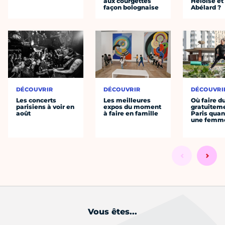
aux courgettes
Héloïse et
façon bolognaise
Abélard ?
DÉCOUVRIR
DÉCOUVRIR
DÉCOUVRI
Les concerts
Les meilleures
Où faire d
parisiens à voir en
expos du moment
gratuitem
août
à faire en famille
Paris quan
une femm
Vous êtes...