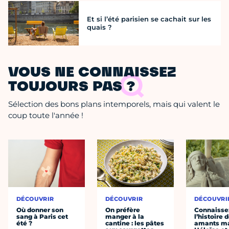
Et si l’été parisien se cachait sur les
quais ?
VOUS NE CONNAISSEZ
TOUJOURS PAS ?
Sélection des bons plans intemporels, mais qui valent le
coup toute l'année !
DÉCOUVRIR
DÉCOUVRIR
DÉCOUVRI
Où donner son
On préfère
Connaisse
sang à Paris cet
manger à la
l’histoire 
été ?
cantine : les pâtes
amants ma