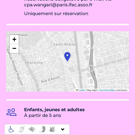
cpa.wangari@paris.ifac.asso.fr
Uniquement sur réservation
+
−
Leaflet
|
Map data ©
OpenStreetMap
contributors
Enfants, jeunes et adultes
À partir de 5 ans