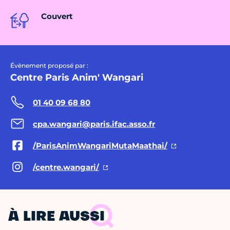
Couvert
Évènement proposé par :
Centre Paris Anim' Wangari
01 40 09 68 80
cpa.wangari@paris.ifac.asso.fr
/ParisAnimWangariMutaMaathai/
/centre.wangari/
À LIRE AUSSI