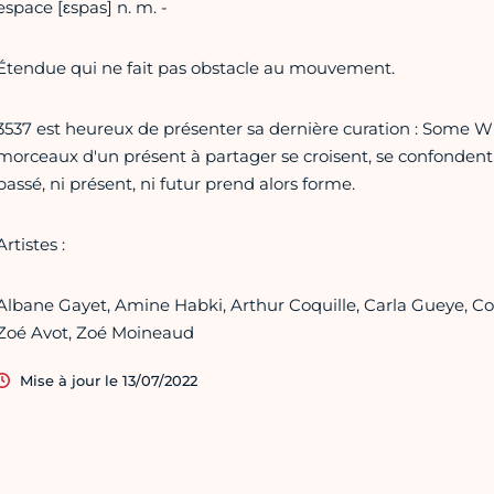
espace [ɛspas] n. m. -
Étendue qui ne fait pas obstacle au mouvement.
3537 est heureux de présenter sa dernière curation : Some W
morceaux d'un présent à partager se croisent, se confondent 
passé, ni présent, ni futur prend alors forme.
Artistes :
Albane Gayet, Amine Habki, Arthur Coquille, Carla Gueye, Co
Zoé Avot, Zoé Moineaud
Mise à jour le 13/07/2022