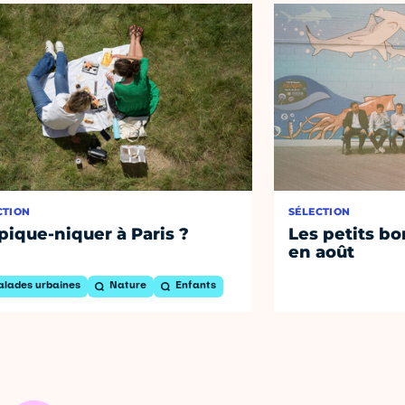
CTION
SÉLECTION
pique-niquer à Paris ?
Les petits bo
en août
alades urbaines
Nature
Enfants