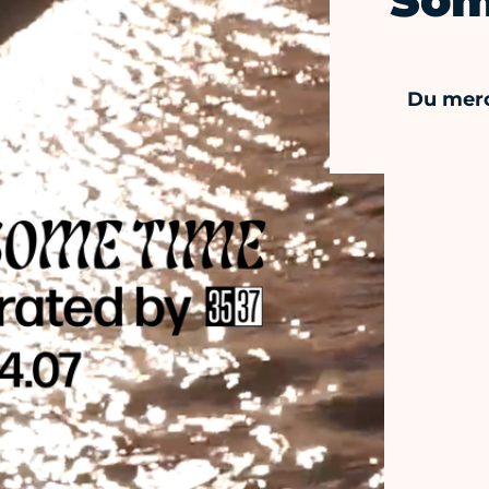
Som
Du merc