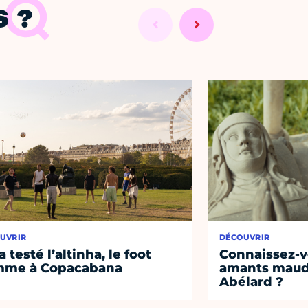
 ?
UVRIR
DÉCOUVRIR
a testé l’altinha, le foot
Connaissez-vo
mme à Copacabana
amants maudi
Abélard ?