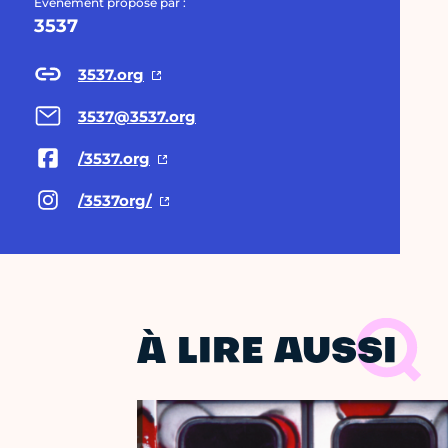
Évènement proposé par :
3537
3537.org
3537@3537.org
/3537.org
/3537org/
À LIRE AUSSI