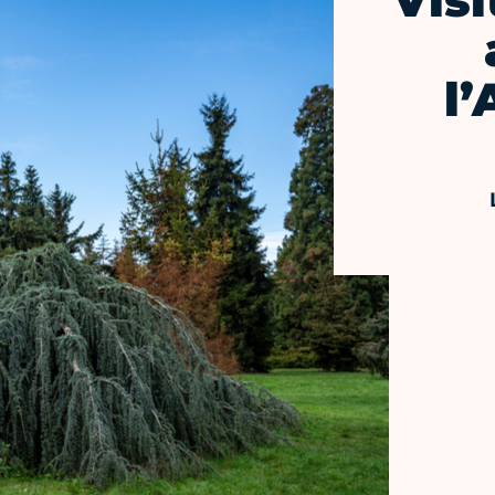
Visi
l