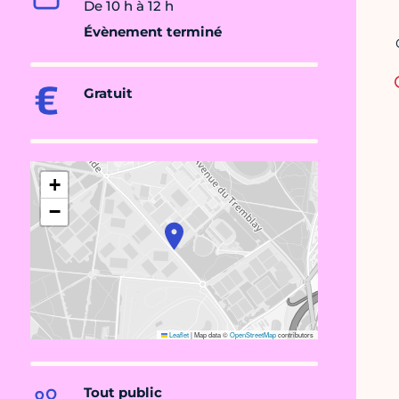
De 10 h à 12 h
Évènement terminé
Gratuit
+
−
Leaflet
|
Map data ©
OpenStreetMap
contributors
Tout public