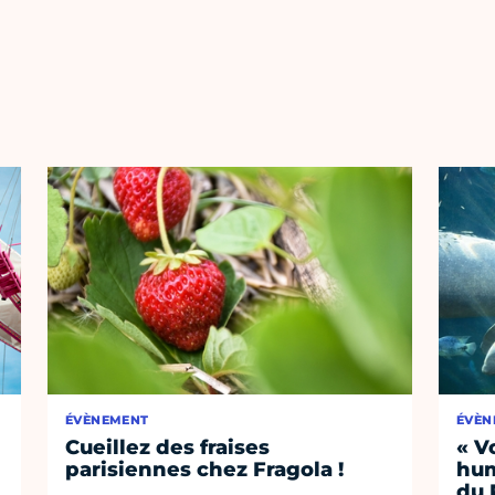
ÉVÈNEMENT
ÉVÈN
Cueillez des fraises
« V
parisiennes chez Fragola !
hum
du 