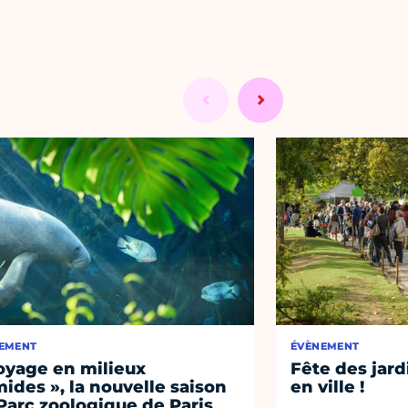
EMENT
ÉVÈNEMENT
oyage en milieux
Fête des jard
ides », la nouvelle saison
en ville !
Parc zoologique de Paris