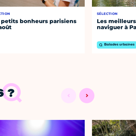
CTION
SÉLECTION
 petits bonheurs parisiens
Les meilleurs
août
naviguer à Pa
Balades urbaines
 ?