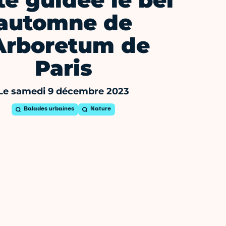
te guidée le bel
automne de
’Arboretum de
Paris
Le samedi 9 décembre 2023
Balades urbaines
Nature