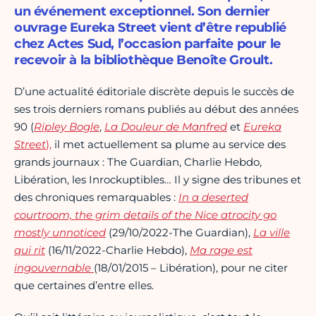
un événement exceptionnel. Son dernier
ouvrage Eureka Street vient d’être republié
chez Actes Sud, l’occasion parfaite pour le
recevoir à la bibliothèque Benoîte Groult.
D’une actualité éditoriale discrète depuis le succès de
ses trois derniers romans publiés au début des années
90 (
Ripley Bogle
,
La Douleur de Manfred
et
Eureka
Street
),
il met actuellement sa plume au service des
grands journaux : The Guardian, Charlie Hebdo,
Libération, les Inrockuptibles… Il y signe des tribunes et
des chroniques remarquables :
In a deserted
courtroom, the grim details of the Nice atrocity go
mostly unnoticed
(29/10/2022-The Guardian),
La ville
qui rit
(16/11/2022-Charlie Hebdo),
Ma rage est
ingouvernable
(18/01/2015 – Libération), pour ne citer
que certaines d’entre elles.