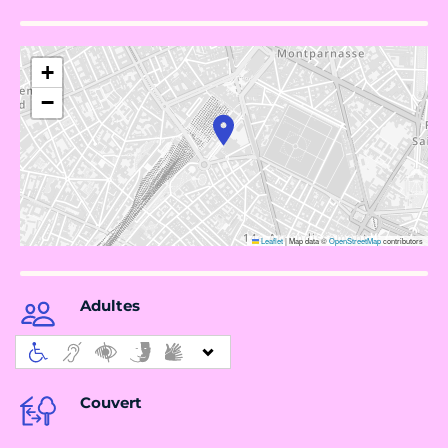
+
−
Leaflet
|
Map data ©
OpenStreetMap
contributors
Adultes
Couvert