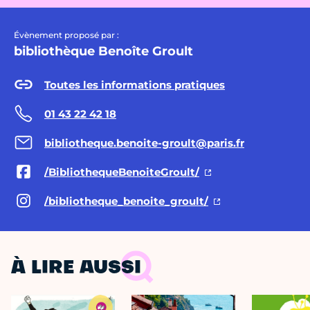
Évènement proposé par :
bibliothèque Benoîte Groult
Toutes les informations pratiques
01 43 22 42 18
bibliotheque.benoite-groult@paris.fr
/BibliothequeBenoiteGroult/
/bibliotheque_benoite_groult/
À LIRE AUSSI