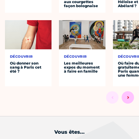
aux courgettes
Héloïse et
façon bolognaise
Abélard ?
DÉCOUVRIR
DÉCOUVRIR
DÉCOUVRI
Où donner son
Les meilleures
Où faire d
sang à Paris cet
expos du moment
gratuitem
été ?
à faire en famille
Paris quan
une femm
Vous êtes...