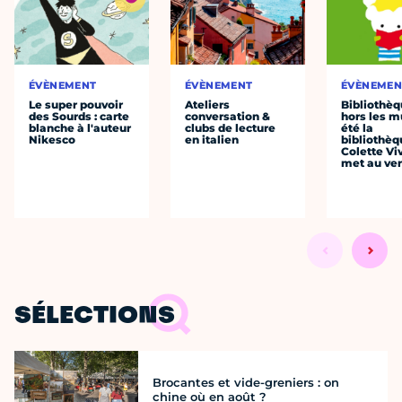
ÉVÈNEMENT
ÉVÈNEMENT
ÉVÈNEMEN
Le super pouvoir
Ateliers
Bibliothè
des Sourds : carte
conversation &
hors les mu
blanche à l'auteur
clubs de lecture
été la
Nikesco
en italien
bibliothèq
Colette Viv
met au vert
SÉLECTIONS
Brocantes et vide-greniers : on
chine où en août ?