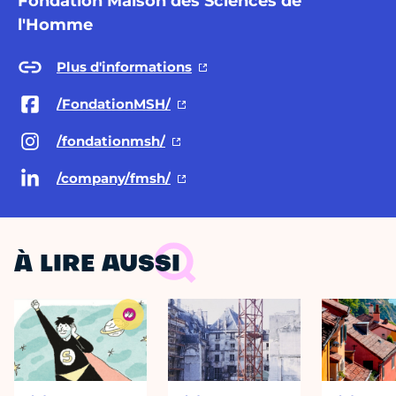
Fondation Maison des Sciences de
l'Homme
Plus d'informations
/FondationMSH/
/fondationmsh/
/company/fmsh/
À LIRE AUSSI