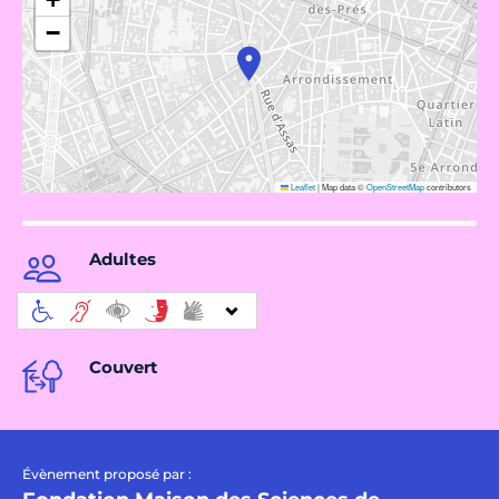
−
Leaflet
|
Map data ©
OpenStreetMap
contributors
Adultes
Couvert
Évènement proposé par :