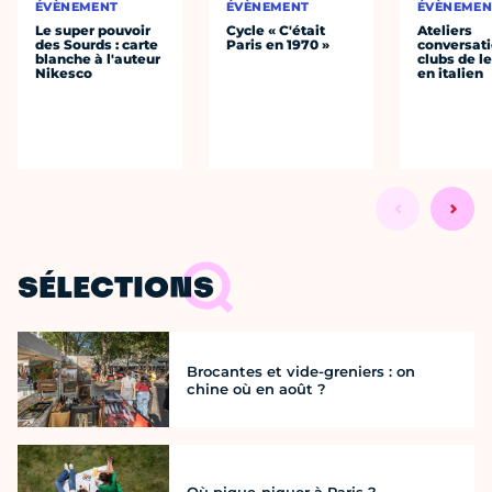
ÉVÈNEMENT
ÉVÈNEMENT
ÉVÈNEMEN
Le super pouvoir
Cycle « C'était
Ateliers
des Sourds : carte
Paris en 1970 »
conversati
blanche à l'auteur
clubs de l
Nikesco
en italien
SÉLECTIONS
Brocantes et vide-greniers : on
chine où en août ?
Où pique-niquer à Paris ?