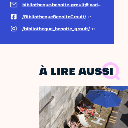
bibliotheque.benoite-groult@paris.fr
/BibliothequeBenoiteGroult/
/bibliotheque_benoite_groult/
À LIRE AUSSI