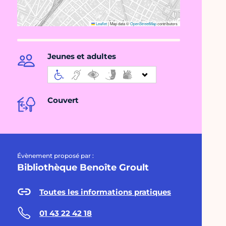
Leaflet
|
Map data ©
OpenStreetMap
contributors
Jeunes et adultes
Couvert
Évènement proposé par :
Bibliothèque Benoîte Groult
Toutes les informations pratiques
01 43 22 42 18