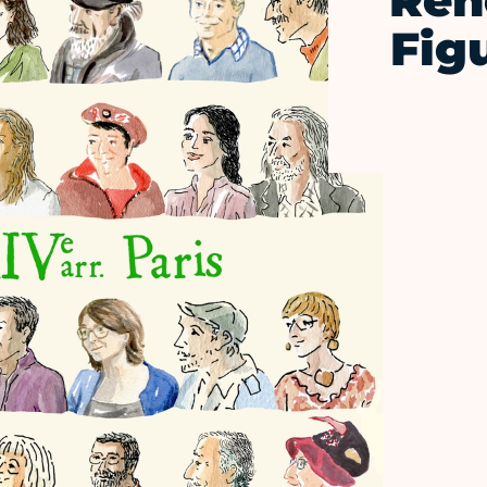
Ren
Fig