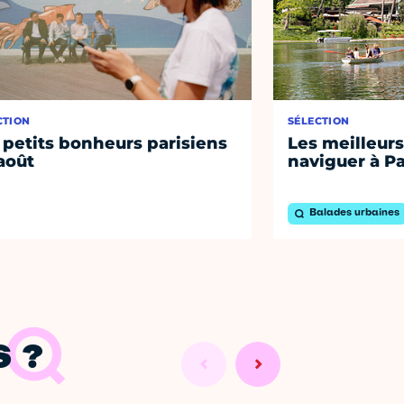
CTION
SÉLECTION
 petits bonheurs parisiens
Les meilleurs
août
naviguer à Pa
Balades urbaines
 ?