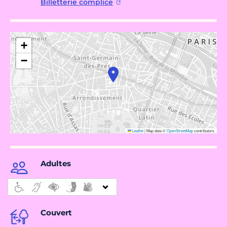
Billetterie complice
+
−
Leaflet
|
Map data ©
OpenStreetMap
contributors
Adultes
Couvert