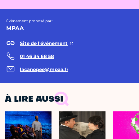
Évènement proposé par :
MPAA
Site de l'événement
01 46 34 68 58
lacanopee@mpaa.fr
À LIRE AUSSI