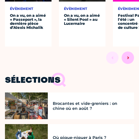
ÉVÈNEMENT
ÉVÈNEMENT
ÉVÈNEMEN
On a vu, on a aimé
On a vu, on a aimé
Festival P
« Passeport », la
« Silent Pool » au
l'été : un
dernière pièce
Lucernaire
concentré 
d’Alexis Michalik
de culture 
SÉLECTIONS
Brocantes et vide-greniers : on
chine où en août ?
Où pique-niquer à Paris ?