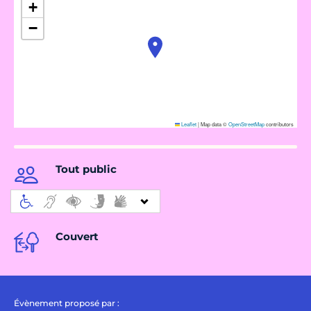
+
−
Leaflet
|
Map data ©
OpenStreetMap
contributors
Tout public
Couvert
Évènement proposé par :