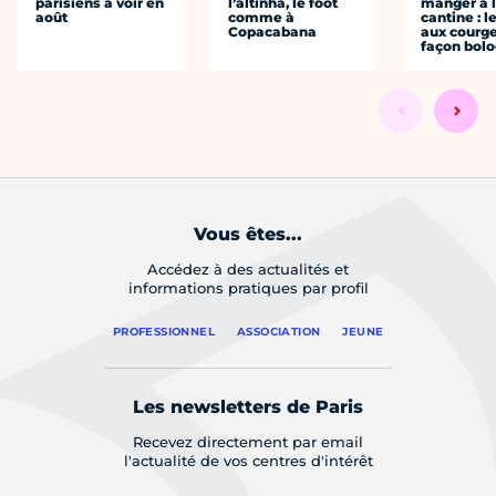
parisiens à voir en
l’altinha, le foot
manger à 
août
comme à
cantine : l
Copacabana
aux courge
façon bol
Vous êtes...
Accédez à des actualités et
informations pratiques par profil
PROFESSIONNEL
ASSOCIATION
JEUNE
Les newsletters de Paris
Recevez directement par email
l'actualité de vos centres d'intérêt