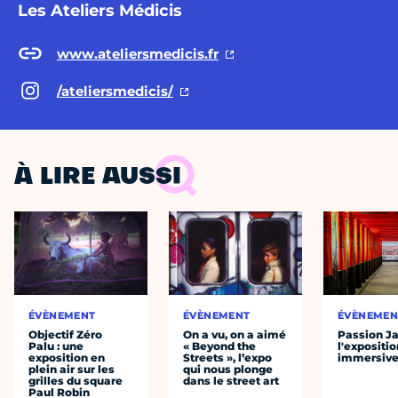
Les Ateliers Médicis
www.ateliersmedicis.fr
/ateliersmedicis/
À LIRE AUSSI
ÉVÈNEMENT
ÉVÈNEMENT
ÉVÈNEMEN
Objectif Zéro
On a vu, on a aimé
Passion J
Palu : une
« Beyond the
l'expositio
exposition en
Streets », l’expo
immersiv
plein air sur les
qui nous plonge
grilles du square
dans le street art
Paul Robin