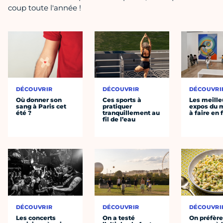
coup toute l'année !
DÉCOUVRIR
DÉCOUVRIR
DÉCOUVRI
Où donner son
Ces sports à
Les meille
sang à Paris cet
pratiquer
expos du
été ?
tranquillement au
à faire en 
fil de l’eau
DÉCOUVRIR
DÉCOUVRIR
DÉCOUVRI
Les concerts
On a testé
On préfèr