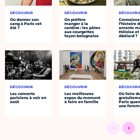
DÉCOUVRIR
DÉCOUVRIR
DÉCOUVRI
Où donner son
On préfère
Connaisse
sang à Paris cet
manger à la
l’histoire 
été ?
cantine : les pâtes
amants ma
aux courgettes
Héloïse et
façon bolognaise
Abélard ?
DÉCOUVRIR
DÉCOUVRIR
DÉCOUVRI
Les concerts
Les meilleures
Où faire d
parisiens à voir en
expos du moment
gratuitem
août
à faire en famille
Paris quan
une femm