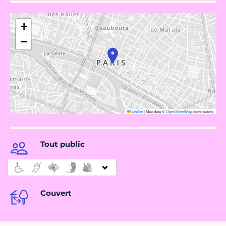
+
−
Leaflet
|
Map data ©
OpenStreetMap
contributors
Tout public
Couvert