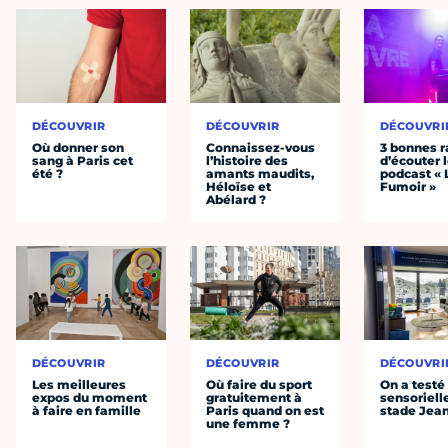
DÉCOUVRIR
DÉCOUVRIR
DÉCOUVRI
Où donner son
Connaissez-vous
3 bonnes r
sang à Paris cet
l’histoire des
d’écouter 
été ?
amants maudits,
podcast « 
Héloïse et
Fumoir »
Abélard ?
DÉCOUVRIR
DÉCOUVRIR
DÉCOUVRI
Les meilleures
Où faire du sport
On a testé 
expos du moment
gratuitement à
sensoriell
à faire en famille
Paris quand on est
stade Jea
une femme ?