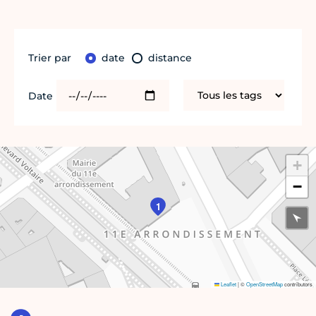
Trier par
date
distance
Date
+
−
1
Leaflet
|
©
OpenStreetMap
contributors