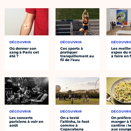
DÉCOUVRIR
DÉCOUVRIR
DÉCOUVRI
Où donner son
Ces sports à
Les meille
sang à Paris cet
pratiquer
expos du
été ?
tranquillement au
à faire en 
fil de l’eau
DÉCOUVRIR
DÉCOUVRIR
DÉCOUVRI
Les concerts
On a testé
On préfèr
parisiens à voir en
l’altinha, le foot
manger à 
août
comme à
cantine : l
Copacabana
aux courge