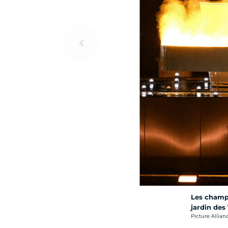
Les champi
jardin des
Crédit photo :
Picture Allian