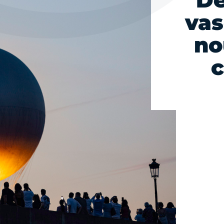
Dè
vas
no
c