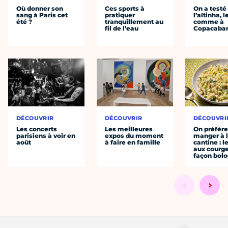
Où donner son
Ces sports à
On a testé
sang à Paris cet
pratiquer
l’altinha, l
été ?
tranquillement au
comme à
fil de l’eau
Copacaba
DÉCOUVRIR
DÉCOUVRIR
DÉCOUVRI
Les concerts
Les meilleures
On préfèr
parisiens à voir en
expos du moment
manger à 
août
à faire en famille
cantine : l
aux courge
façon bol