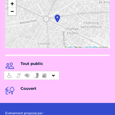
+
−
Leaflet
|
Map data ©
OpenStreetMap
contributors
Tout public
Couvert
Évènement proposé par :