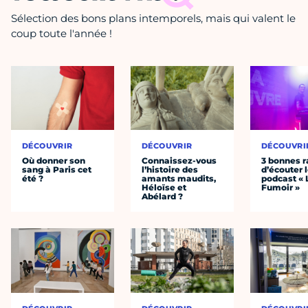
Sélection des bons plans intemporels, mais qui valent le
coup toute l'année !
DÉCOUVRIR
DÉCOUVRIR
DÉCOUVRI
Où donner son
Connaissez-vous
3 bonnes r
sang à Paris cet
l’histoire des
d’écouter 
été ?
amants maudits,
podcast « 
Héloïse et
Fumoir »
Abélard ?