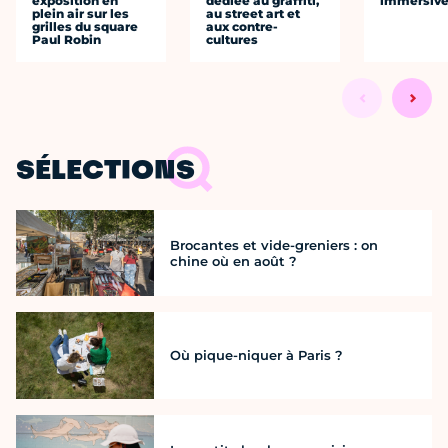
exposition en
dédiée au graffiti,
immersiv
plein air sur les
au street art et
grilles du square
aux contre-
Paul Robin
cultures
SÉLECTIONS
Brocantes et vide-greniers : on
chine où en août ?
Où pique-niquer à Paris ?