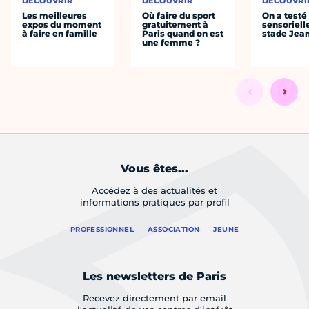
DÉCOUVRIR
DÉCOUVRIR
DÉCOUVRI
Les meilleures
Où faire du sport
On a testé 
expos du moment
gratuitement à
sensoriell
à faire en famille
Paris quand on est
stade Jea
une femme ?
Vous êtes...
Accédez à des actualités et
informations pratiques par profil
PROFESSIONNEL
ASSOCIATION
JEUNE
Les newsletters de Paris
Recevez directement par email