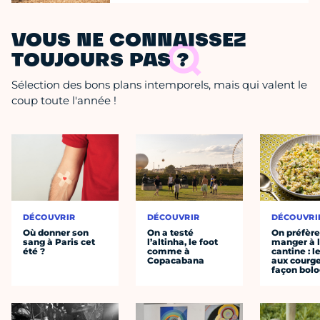
VOUS NE CONNAISSEZ
TOUJOURS PAS ?
Sélection des bons plans intemporels, mais qui valent le
coup toute l'année !
DÉCOUVRIR
DÉCOUVRIR
DÉCOUVRI
Où donner son
On a testé
On préfèr
sang à Paris cet
l’altinha, le foot
manger à 
été ?
comme à
cantine : l
Copacabana
aux courge
façon bol