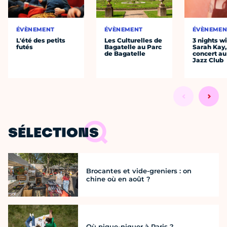
ÉVÈNEMENT
ÉVÈNEMENT
ÉVÈNEMEN
L'été des petits
Les Culturelles de
3 nights w
futés
Bagatelle au Parc
Sarah Kay,
de Bagatelle
concert au
Jazz Club
SÉLECTIONS
Brocantes et vide-greniers : on
chine où en août ?
Où pique-niquer à Paris ?