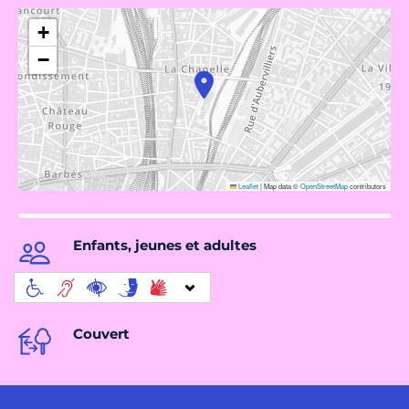
+
−
Leaflet
|
Map data ©
OpenStreetMap
contributors
Enfants, jeunes et adultes
Couvert