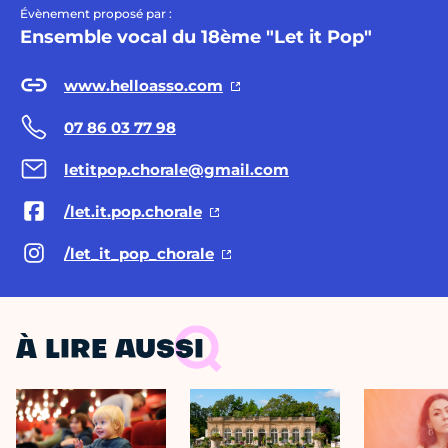
Évènement proposé par :
Ensemble vocal du 18ème "Let it Pop"
www.helloasso.com
07 86 03 77 98
letitpop.chorale@gmail.com
/let.it.pop.chorale
/let_it_pop_chorale
À LIRE AUSSI