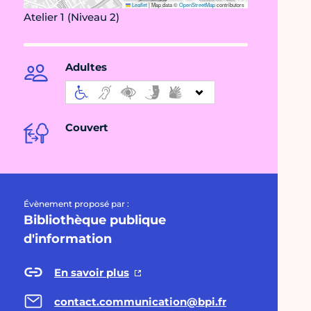
Leaflet
|
Map data ©
OpenStreetMap
contributors
Atelier 1 (Niveau 2)
Adultes
Couvert
Évènement proposé par :
Bibliothèque publique
d'information
En savoir plus
contact.communication@bpi.fr