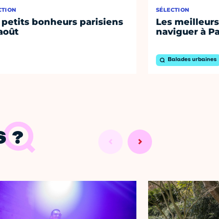
CTION
SÉLECTION
 petits bonheurs parisiens
Les meilleurs
août
naviguer à Pa
Balades urbaines
 ?