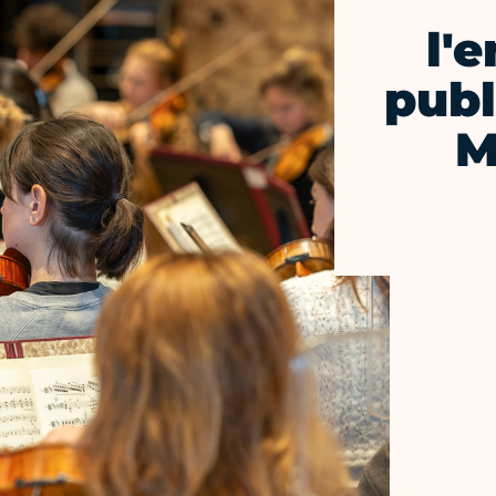
l'
publ
M