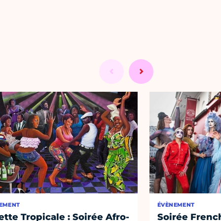
EMENT
ÉVÈNEMENT
lette Tropicale : Soirée Afro-
Soirée Frenc