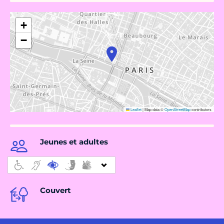
+
−
Leaflet
|
Map data ©
OpenStreetMap
contributors
Jeunes et adultes
Couvert