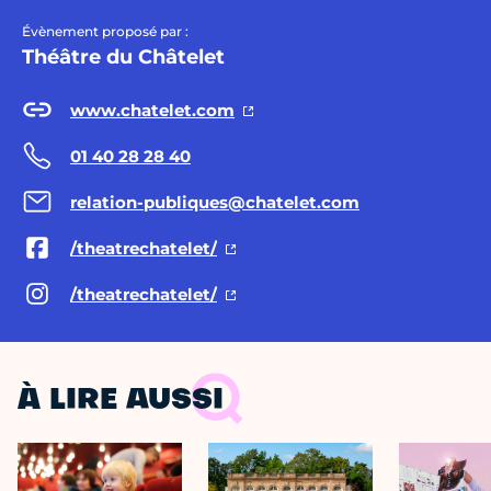
Évènement proposé par :
Théâtre du Châtelet
www.chatelet.com
01 40 28 28 40
relation-publiques@chatelet.com
/theatrechatelet/
/theatrechatelet/
À LIRE AUSSI