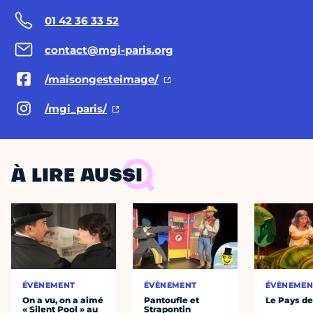
01 42 36 33 52
contact@mgi-paris.org
/maisongesteimage/
/mgi_paris/
À LIRE AUSSI
ÉVÈNEMENT
ÉVÈNEMENT
ÉVÈNEMEN
On a vu, on a aimé
Pantoufle et
Le Pays de
« Silent Pool » au
Strapontin