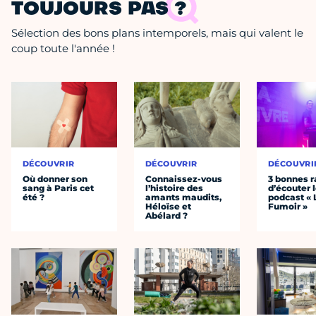
TOUJOURS PAS ?
Sélection des bons plans intemporels, mais qui valent le
coup toute l'année !
DÉCOUVRIR
DÉCOUVRIR
DÉCOUVRI
Où donner son
Connaissez-vous
3 bonnes r
sang à Paris cet
l’histoire des
d’écouter 
été ?
amants maudits,
podcast « 
Héloïse et
Fumoir »
Abélard ?