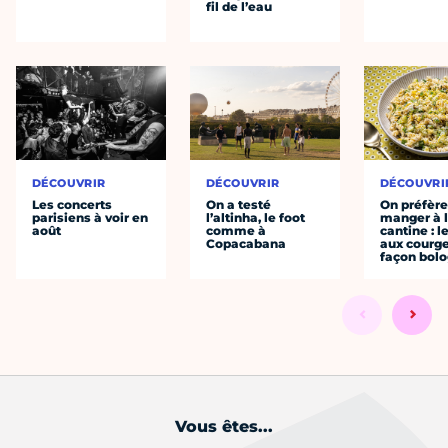
fil de l’eau
DÉCOUVRIR
DÉCOUVRIR
DÉCOUVRI
Les concerts
On a testé
On préfèr
parisiens à voir en
l’altinha, le foot
manger à 
août
comme à
cantine : l
Copacabana
aux courge
façon bol
Vous êtes...