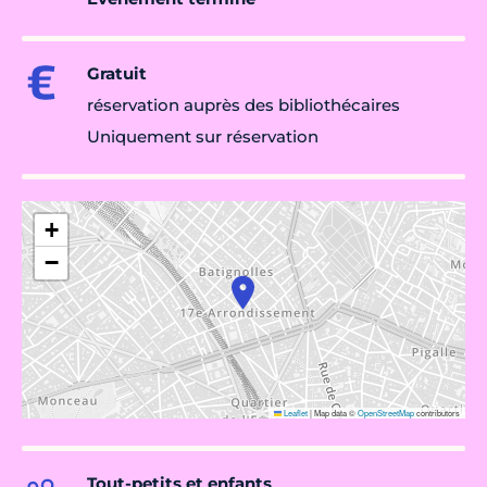
Gratuit
réservation auprès des bibliothécaires
Uniquement sur réservation
+
−
Leaflet
|
Map data ©
OpenStreetMap
contributors
Tout-petits et enfants