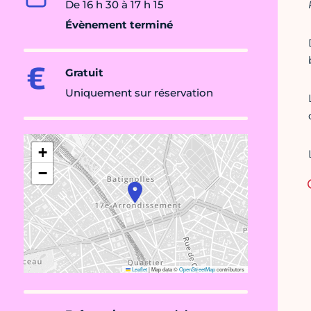
De 16 h 30 à 17 h 15
Évènement terminé
Gratuit
Uniquement sur réservation
+
−
Leaflet
|
Map data ©
OpenStreetMap
contributors