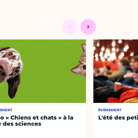
EMENT
ÉVÈNEMENT
o « Chiens et chats » à la
L'été des pet
é des sciences