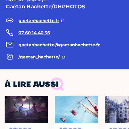
Gaëtan Hachette/GHPHOTOS
gaetanhachette.fr
07 60 14 40 36
gaetanhachette@gaetanhachette.fr
/gaetan_hachette/
À LIRE AUSSI