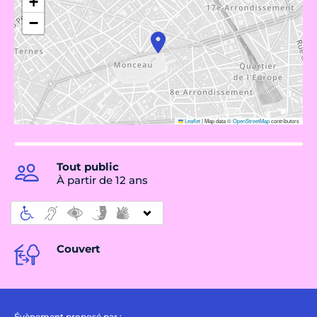
+
−
Leaflet
|
Map data ©
OpenStreetMap
contributors
Tout public
À partir de 12 ans
Couvert
Évènement proposé par :