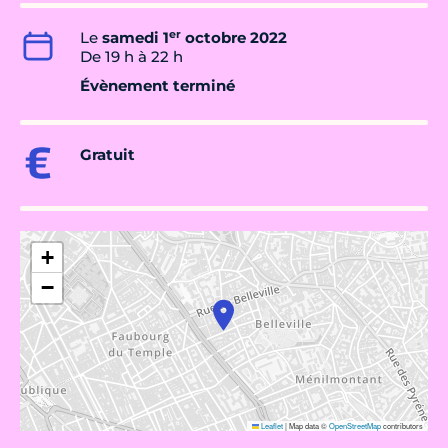
er
Le
samedi 1
octobre 2022
De 19 h à 22 h
Évènement terminé
Gratuit
+
−
Leaflet
|
Map data ©
OpenStreetMap
contributors