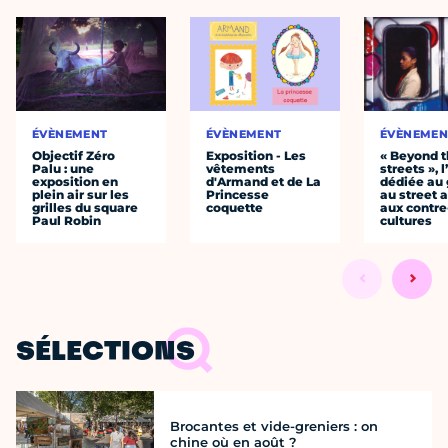
ÉVÈNEMENT
ÉVÈNEMENT
ÉVÈNEMEN
Objectif Zéro
Exposition - Les
« Beyond 
Palu : une
vêtements
streets », 
exposition en
d'Armand et de La
dédiée au g
plein air sur les
Princesse
au street a
grilles du square
coquette
aux contre
Paul Robin
cultures
SÉLECTIONS
Brocantes et vide-greniers : on
chine où en août ?