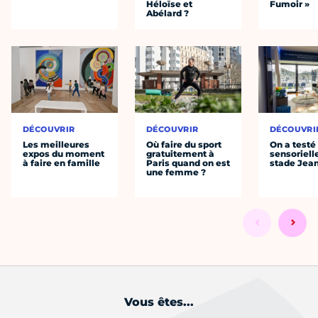
Héloïse et
Fumoir »
Abélard ?
DÉCOUVRIR
DÉCOUVRIR
DÉCOUVRI
Les meilleures
Où faire du sport
On a testé 
expos du moment
gratuitement à
sensoriell
à faire en famille
Paris quand on est
stade Jea
une femme ?
Vous êtes...