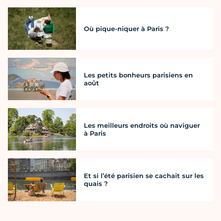
Où pique-niquer à Paris ?
Les petits bonheurs parisiens en
août
Les meilleurs endroits où naviguer
à Paris
Et si l’été parisien se cachait sur les
quais ?