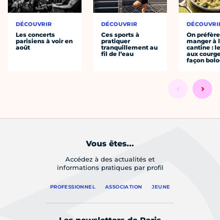
DÉCOUVRIR
DÉCOUVRIR
DÉCOUVRI
Les concerts
Ces sports à
On préfèr
parisiens à voir en
pratiquer
manger à 
août
tranquillement au
cantine : l
fil de l’eau
aux courge
façon bol
Vous êtes...
Accédez à des actualités et
informations pratiques par profil
PROFESSIONNEL
ASSOCIATION
JEUNE