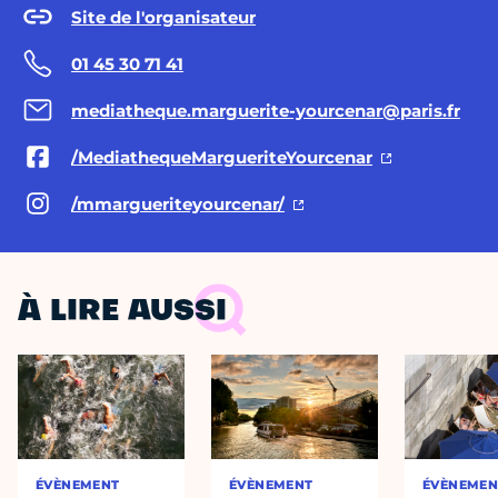
Site de l'organisateur
01 45 30 71 41
mediatheque.marguerite-yourcenar@paris.fr
/MediathequeMargueriteYourcenar
/mmargueriteyourcenar/
À LIRE AUSSI
ÉVÈNEMENT
ÉVÈNEMENT
ÉVÈNEMEN