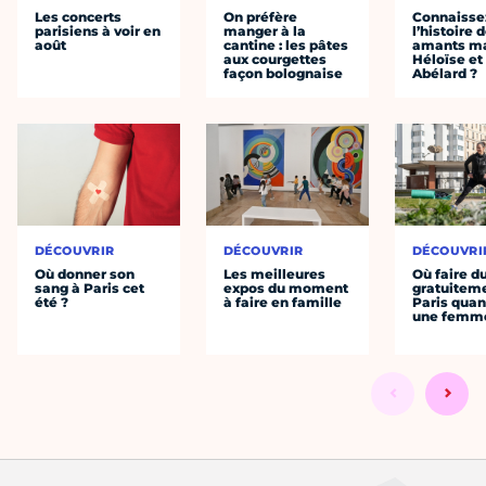
Les concerts
On préfère
Connaisse
parisiens à voir en
manger à la
l’histoire 
août
cantine : les pâtes
amants ma
aux courgettes
Héloïse et
façon bolognaise
Abélard ?
DÉCOUVRIR
DÉCOUVRIR
DÉCOUVRI
Où donner son
Les meilleures
Où faire d
sang à Paris cet
expos du moment
gratuitem
été ?
à faire en famille
Paris quan
une femm