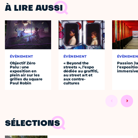
À LIRE AUSSI
ÉVÈNEMENT
ÉVÈNEMENT
ÉVÈNEMEN
Objectif Zéro
« Beyond the
Passion J
Palu : une
streets », l’expo
l'expositio
exposition en
dédiée au graffiti,
immersiv
plein air sur les
au street art et
grilles du square
aux contre-
Paul Robin
cultures
SÉLECTIONS