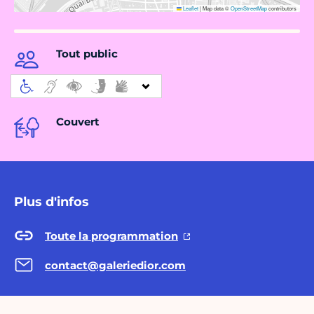
Leaflet
|
Map data ©
OpenStreetMap
contributors
Tout public
Couvert
Plus d'infos
Toute la programmation
contact@galeriedior.com