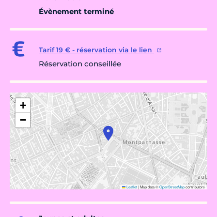
Évènement terminé
Tarif 19 € - réservation via le lien
Réservation conseillée
+
−
Leaflet
|
Map data ©
OpenStreetMap
contributors