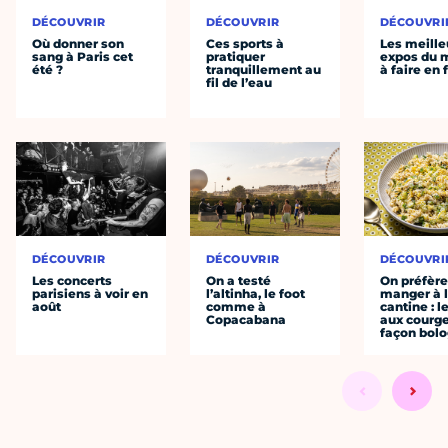
DÉCOUVRIR
DÉCOUVRIR
DÉCOUVRI
Où donner son
Ces sports à
Les meille
sang à Paris cet
pratiquer
expos du
été ?
tranquillement au
à faire en 
fil de l’eau
DÉCOUVRIR
DÉCOUVRIR
DÉCOUVRI
Les concerts
On a testé
On préfèr
parisiens à voir en
l’altinha, le foot
manger à 
août
comme à
cantine : l
Copacabana
aux courge
façon bol